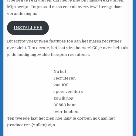
troepen te rekruteren, dat heb je niet bij massa-rekruteren.
Mijn script “Improved mass recruit overview” brengt daar
verandering in.
INSTALLEER
Dit script voegt twee features toe aan het massa recruteer
overzicht. Ten eerste, het laat zien hoeveel GS je over hebt als
je de huidig ingevulde troepen recruteert.
Na het
recruteren
van 100
speervechters
zou ik nog
30893 hout
over hebben.
Ten tweede laat het zien hoe lang je dorpen nog aan het
produceren (zullen) zijn.