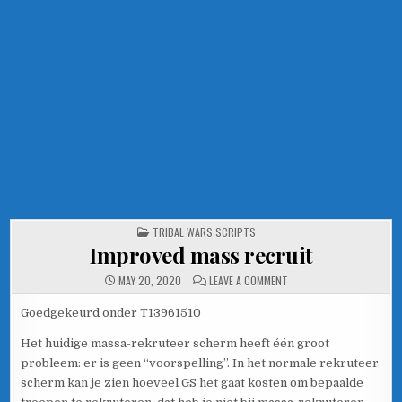
POSTED IN
TRIBAL WARS SCRIPTS
Improved mass recruit
ON IMPROVED MASS RECR
MAY 20, 2020
LEAVE A COMMENT
Goedgekeurd onder T13961510
Het huidige massa-rekruteer scherm heeft één groot
probleem: er is geen “voorspelling”. In het normale rekruteer
scherm kan je zien hoeveel GS het gaat kosten om bepaalde